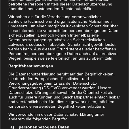
betroffene Personen mittels dieser Datenschutzerklärung
über die ihnen zustehenden Rechte aufgeklärt.
Wir haben als für die Verarbeitung Verantwortlicher
Rechte an den genutzten Fotos:
zahlreiche technische und organisatorische Maßnahmen
umgesetzt, um einen möglichst lückenlosen Schutz der über
Die im Internetauftritt verwendeten Fotos wurden freundlicherweise
diese Internetseite verarbeiteten personenbezogenen Daten
durch folgende Fotografen / Fotografinnen zur Verfügung gestellt:
sicherzustellen. Dennoch können Internetbasierte
Datenübertragungen grundsätzlich Sicherheitslücken
aufweisen, sodass ein absoluter Schutz nicht gewährleistet
Tanja Brückner
werden kann. Aus diesem Grund steht es jeder betroffenen
Person frei, personenbezogene Daten auch auf alternativen
https://tanjabrueckner.de/
Wegen, beispielsweise telefonisch, an uns zu übermitteln.
Begriffsbestimmungen
Randolf-Edwin Tarango
Die Datenschutzerklärung beruht auf den Begrifflichkeiten,
info@people-photography.de
die durch den Europäischen Richtlinien- und
Verordnungsgeber beim Erlass der Datenschutz-
Grundverordnung (DS-GVO) verwendet wurden. Unsere
Datenschutzerklärung soll sowohl für die Öffentlichkeit als
auch für unsere Kunden und Geschäftspartner einfach lesbar
und verständlich sein. Um dies zu gewährleisten, möchten
wir vorab die verwendeten Begrifflichkeiten erläutern.
Technische Umsetzung
Wir verwenden in dieser Datenschutzerklärung unter
Der Internetauftritt wurde durch die
anderem die folgenden Begriffe:
a) personenbezogene Daten
GfDP Gesellschaft für Datenschutz und Projektentwicklung