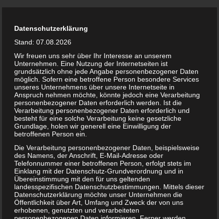
Datenschutzerklärung
Stand: 07.08.2026
Wir freuen uns sehr über Ihr Interesse an unserem
Unternehmen. Eine Nutzung der Internetseiten ist
grundsätzlich ohne jede Angabe personenbezogener Daten
möglich. Sofern eine betroffene Person besondere Services
Verwantwortlich für das
unseres Unternehmens über unsere Internetseite in
Internetangebot
Anspruch nehmen möchte, könnte jedoch eine Verarbeitung
personenbezogener Daten erforderlich werden. Ist die
Verarbeitung personenbezogener Daten erforderlich und
besteht für eine solche Verarbeitung keine gesetzliche
Grundlage, holen wir generell eine Einwilligung der
Christine Klein Fashion
betroffenen Person ein.
Die Verarbeitung personenbezogener Daten, beispielsweise
Inhaberin:
Christine Klein
des Namens, der Anschrift, E-Mail-Adresse oder
Forlenweg 4c
Telefonnummer einer betroffenen Person, erfolgt stets im
13467 Berlin
Einklang mit der Datenschutz-Grundverordnung und in
Übereinstimmung mit den für uns geltenden
Funk: +49 172 38 57 55 4
landesspezifischen Datenschutzbestimmungen. Mittels dieser
info@christine-klein-fashion.de
Datenschutzerklärung möchte unser Unternehmen die
Öffentlichkeit über Art, Umfang und Zweck der von uns
erhobenen, genutzten und verarbeiteten
personenbezogenen Daten informieren. Ferner werden