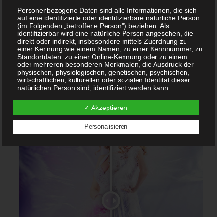
Ahornstraße 6
Personenbezogene Daten sind alle Informationen, die sich
12163 Berlin
auf eine identifizierte oder identifizierbare natürliche Person
(im Folgenden „betroffene Person") beziehen. Als
www.firmenberatung24.com
identifizierbar wird eine natürliche Person angesehen, die
direkt oder indirekt, insbesondere mittels Zuordnung zu
umgesetzt.
einer Kennung wie einem Namen, zu einer Kennnummer, zu
Standortdaten, zu einer Online-Kennung oder zu einem
oder mehreren besonderen Merkmalen, die Ausdruck der
physischen, physiologischen, genetischen, psychischen,
wirtschaftlichen, kulturellen oder sozialen Identität dieser
natürlichen Person sind, identifiziert werden kann.
b) betroffene Person
✓ Akzeptieren
Betroffene Person ist jede identifizierte oder identifizierbare
natürliche Person, deren personenbezogene Daten von
Personalisieren
dem für die Verarbeitung Verantwortlichen verarbeitet
werden.
c) Verarbeitung
Verarbeitung ist jeder mit oder ohne Hilfe automatisierter
Verfahren ausgeführte Vorgang oder jede solche
Vorgangsreihe im Zusammenhang mit personenbezogenen
Daten wie das Erheben, das Erfassen, die Organisation, das
Ordnen, die Speicherung, die Anpassung oder
Veränderung, das Auslesen, das Abfragen, die Verwendung,
die Offenlegung durch Übermittlung, Verbreitung oder eine